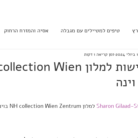
בית
הצהרת נגישות
הקהילה
רץ
טיפים למטיילים עם מגבלה
אסיה והמזרח הרחוק
2024
זמן קריאה 1 דקות
ב וצפון אמריקה
נגישות בבתי מלון
תחבורה
מסעד
ביקורת נגישות למלון ction Wien
Sharon Gilaad-St
 למלון trum