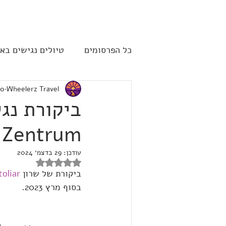
להתחברות
כל הפרסומים
טיולים נגישים בא
Wheelerz Travel
10 ביולי 
שייט תענוגות - קרוז
ארה"
Zentrum וינה
עודכן:
29 בדצמ׳ 2024
דירוג של NaN מתוך 5 כוכבים
ביקורת של שרון 
oliar
בסוף מרץ 2023.