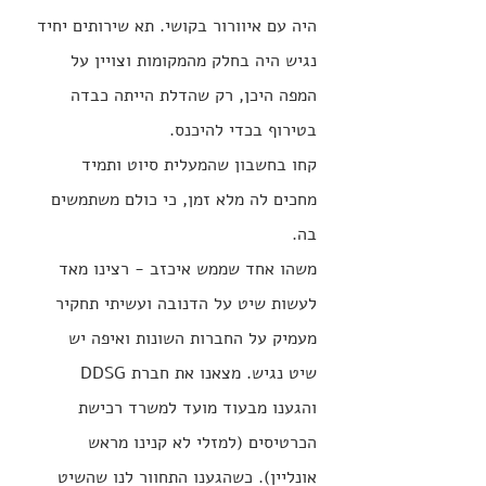
היה עם איוורור בקושי. תא שירותים יחיד 
נגיש היה בחלק מהמקומות וצויין על 
המפה היכן, רק שהדלת הייתה כבדה 
בטירוף בכדי להיכנס.
קחו בחשבון שהמעלית סיוט ותמיד 
מחכים לה מלא זמן, כי כולם משתמשים 
בה.
משהו אחד שממש איכזב - רצינו מאד 
לעשות שיט על הדנובה ועשיתי תחקיר 
מעמיק על החברות השונות ואיפה יש 
שיט נגיש. מצאנו את חברת DDSG 
והגענו מבעוד מועד למשרד רכישת 
הכרטיסים (למזלי לא קנינו מראש 
אונליין). כשהגענו התחוור לנו שהשיט 