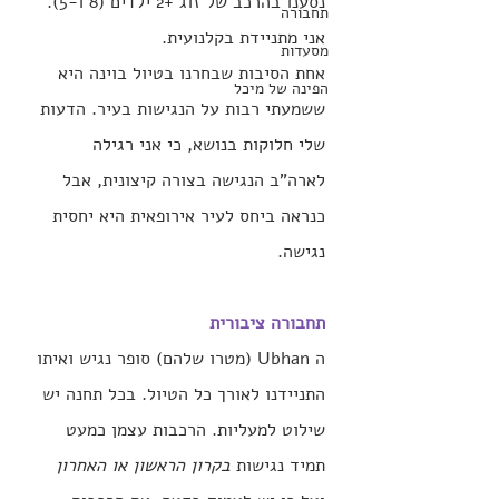
נסענו בהרכב של זוג +2 ילדים (8 ו-5). 
תחבורה
אני מתניידת בקלנועית.
מסעדות
אחת הסיבות שבחרנו בטיול בוינה היא 
הפינה של מיכל
ששמעתי רבות על הנגישות בעיר. הדעות 
שלי חלוקות בנושא, כי אני רגילה 
לארה"ב הנגישה בצורה קיצונית, אבל 
כנראה ביחס לעיר אירופאית היא יחסית 
נגישה.
תחבורה ציבורית
ה Ubhan (מטרו שלהם) סופר נגיש ואיתו 
התניידנו לאורך כל הטיול. בכל תחנה יש 
שילוט למעליות. הרכבות עצמן כמעט 
תמיד נגישות 
בקרון הראשון או האחרון