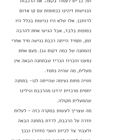
ועל כן יש לעמוד בקצה. את הרכבות 
הנגישות זיהינו ככסופות עם קו אדום 
לרוחבן. אלו שלא היו נגישות בכלל היו 
כסופות בלבד, אבל הגיעו אחת להרבה 
זמן, ותמיד הייתה רכבת נגישה מיד אחרי 
(המתנה של כמה דקות גג). פעם אחת 
נסענו והכרוז הכריז שבתחנה הבאה אין 
מעלית, מה שהיה נחמד.
חוויה פחות נעימה שהייתה לנו- בתחנה 
יחסית מרכזית ירדנו מהרכבת וגילינו 
שהמעלית תקולה.
מה שצריך לעשות במקרה כזה - לעלות 
חזרה על הרכבת, לרדת בתחנה הבאה 
ולעבור צד לכיוון השני (חזור) ובכך 