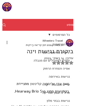
פוסט
כל הפרסומים
Wheelerz Travel
כל הפרסומים
21 באוג׳ 2024
זמן קריאה 3 דקות
ביקורת נגישות וינה
טיולים נגישים בארץ
עודכן:
14 באוק׳ 2024
טיפים למטיילים עם מגבלה
דירוג של NaN מתוך 5 כוכבים
אסיה והמזרח הרחוק
נגישות באירופה
מאת עדי אליספור קלינטון 
מתניידת 
שייט תענוגות - קרוז
בקלנועית מסוג Hearway Brio S19.
ארה"ב וצפון אמריקה
נגישות בבתי מלון