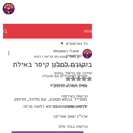
פוסט
כל הפרסומים
Wheelerz Travel
כל הפרסומים
4 באוג׳ 2024
זמן קריאה 1 דקות
ביקורת למלון קיסר באילת
טיולים נגישים בארץ
עודכן:
29 בדצמ׳ 2024
טיפים למטיילים עם מגבלה
דירוג של NaN מתוך 5 כוכבים
מאת טארק מוסטפא
אסיה והמזרח הרחוק
נגישות באירופה
מתנייד בכסא ממונע, עם מלווה, מרותק 
לכסא, משתמש בכיסא רחצה פרטי.
שייט תענוגות - קרוז
ארה"ב וצפון אמריקה
נגישות בבתי מלון