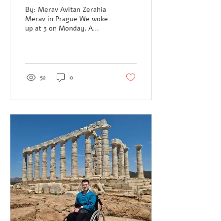
Accessibility, and
By: Merav Avitan Zerahia
Unforgettable Moments
Merav in Prague We woke
up at 3 on Monday. A
grueling and exhausting
day – arrival from the
airport and arrival...
52
0