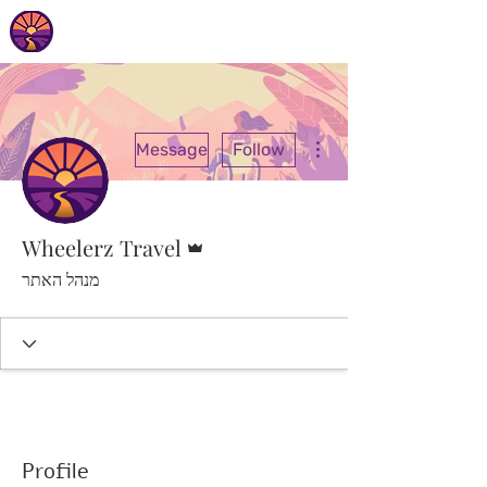
More actions
Message
Follow
Admin
Wheelerz Travel
מנהל האתר
Profile