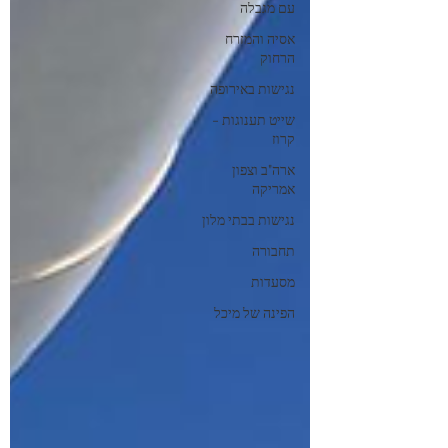
עם מגבלה
אסיה והמזרח
הרחוק
נגישות באירופה
שייט תענוגות -
קרוז
ארה"ב וצפון
אמריקה
נגישות בבתי מלון
תחבורה
מסעדות
הפינה של מיכל