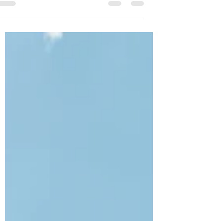
נגיש, אבל בסך הכול נהנינו מהחוויה. כדאי לקחת
בחשבון שמי שמפליג לבד עלול למצוא חלק מהזמן
פחות מעניין. ההפלגה מתאימה יותר למי שמגיע עם
בן משפחה או חבר. על הטיילת של האנייה בלב ים
ההגעה לנמל חיפה ברכב פרטי פחות נוחה. קשה
למצוא חניה עדיף להגיע ברכבת, בכניסה לנמל
ממתינים זמן לא קצר בכלל, לעיתים בשמש, עד
שמתחילים את תהליך הכניסה. תהליך הצ'ק אין ארו
כמו תמיד אך במקום ממוזג. אחרי הצ'ק אין יש מוניות
שמובילות עד לפתח האניה. החדר הפלגנו ב