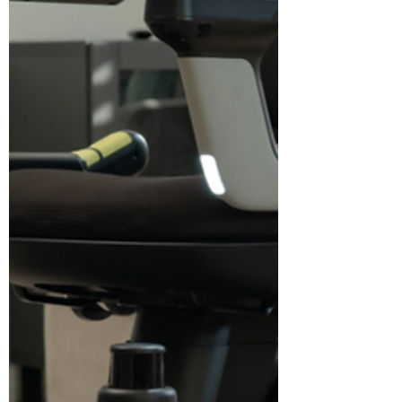
מחפשים את AirPlan, ושואלים בשפה טבעית, "יש
טיסות ל