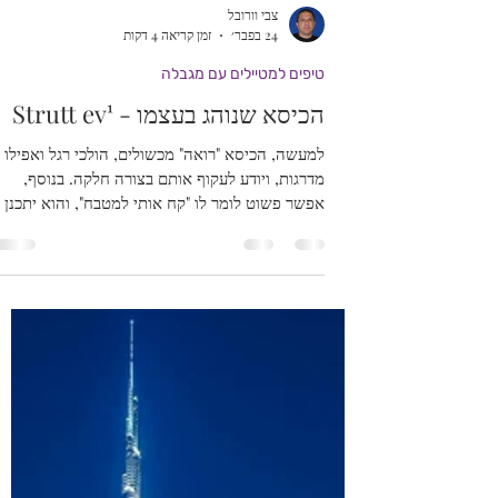
צבי וורובל
24 בפבר׳
זמן קריאה 4 דקות
טיפים למטיילים עם מגבלה
הכיסא שנוהג בעצמו - Strutt ev¹
למעשה, הכיסא "רואה" מכשולים, הולכי רגל ואפילו
מדרגות, ויודע לעקוף אותם בצורה חלקה. בנוסף,
אפשר פשוט לומר לו "קח אותי למטבח", והוא יתכנן
את המסלול ויסע לשם לבדו בזכות שילוב של
ChatGPT. המערכת גם תומכת בשליטה מרחוק דרך
אפליקציית Strutt המאפשרת נעילה ופתיחה של
הרכב מהסמארטפון.