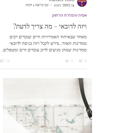
Wheelerz Travel
14 בספט׳ 2025
זמן קריאה 1 דקות
אסיה והמזרח הרחוק
ויזה לדובאי – מה צריך לדעת?
מאחר שבאיחוד האמירויות חיים ועובדים רבים
ממדינות האזור, נדרש לקבל ויזת כניסה לדובאי
ממדינות שמהן מגיעים לרוב עובדים זרים ומטפלים.
איך משיגים ויזה? ✔️ ויזות קצרות של 30 יום נחש
קלות יותר להשגה מאשר ויזת שנגן. ✔️ נדרש להציג