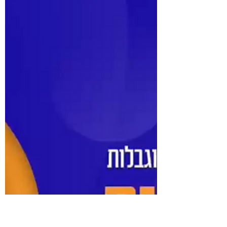
איך להוציא את המקסימום
מהאינטרנט והטכנולוגיה
כשמתכננים טיול נגיש?
מאת: יעקב בן פורת קצת רקע לפני שמתחילים תכנון
טיול נגיש זה לא משהו שלומדים ביום – זה מסע.
מסע של חיפושים, התאמות, תיאומים, ובעיקר –
המון אכפתיות ויצירתיות. גם אחרי שנים אני עדיין
לומד משהו חדש כמעט כל יום. ולכן, אם אתם
מוצאים את עצמכם מבולבלים או מוצפים – אתם
ממש לא לבד. אז החלטתי לרכז בכתבה הזו את כל
המקומות והכלים שהכי עזרו לי – ולקהילת המטיילים
שלנו – כדי לעשות קצת סדר בתוך כל הרעש
הדיגיטלי. מפה, מחשב נייד, מצלמה ודרכון למה בכל
כתבתי את זה? כי עד שהגעתי ל-Wheelerz תמיד ע