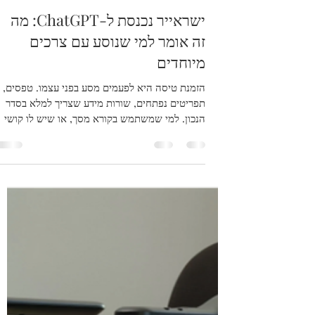
צבי וורובל
31 במאי
זמן קריאה 2 דקות
טיפים למטיילים עם מגבלה
ישראייר נכנסת ל-ChatGPT: מה
זה אומר למי שנוסע עם צרכים
מיוחדים
הזמנת טיסה היא לפעמים מסע בפני עצמו. טפסים,
תפריטים נפתחים, שורות מידע שצריך למלא בסדר
הנכון. למי שמשתמש בקורא מסך, או שיש לו קושי
מוטורי עדין, זה יכול להפוך ל-20 דקות של תסכול.
לכן מה שישראייר השיקה השבוע שווה תשומת לב,
גם אם עדיין לא מדובר בפתרון מלא. ישראייר,
בשיתוף חברת Bazak, השיקה את AirPlan AI.
אפליקציה רשמית בתוך ChatGPT של OpenAI. זו
חברת התעופה הישראלית הראשונה שעושה זאת,
ומבין הראשונות בעולם. בפועל: פותחים ChatGPT,